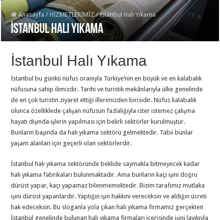
Anasayfa
/
HİZMETLERİMİZ
/
İstanbul Halı Yıkama
İstanbul Halı Yıkama
İstanbul Halı Yıkama
İstanbul bu günkü nüfus oranıyla Türkiye’nin en büyük ve en kalabalık
nüfusuna sahip ilimizdir. Tarihi ve turistik mekânlarıyla ülke genelinde
de en çok turistin ziyaret ettiği illerimizden birisidir. Nüfus kalabalık
olunca özelliklede çalışan nüfusun fazlalığıyla ister istemez çalışma
hayatı dışında işlerin yapılması için belirli sektörler kurulmuştur.
Bunların başında da halı yıkama sektörü gelmektedir. Tabii bunlar
yaşam alanları için geçerli olan sektörlerdir.
İstanbul halı yıkama sektöründe beklide saymakla bitmeyecek kadar
halı yıkama fabrikaları bulunmaktadır. Ama bunların kaçı işini doğru
dürüst yapar, kaçı yapamaz bilenmemektedir. Bizim tarafımız mutlaka
işini dürüst yapanlardır. Yaptığın işin hakkını vereceksin ve aldığın ücreti
hak edeceksin. Bu sloganla yola çıkan halı yıkama firmamız gerçekten
İstanbul genelinde bulunan halı yıkama firmaları içerisinde işini layıkıyla