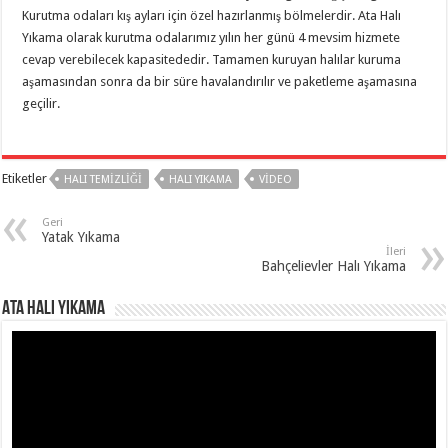
Kurutma odaları kış ayları için özel hazırlanmış bölmelerdir. Ata Halı
Yıkama olarak kurutma odalarımız yılın her günü 4 mevsim hizmete
cevap verebilecek kapasitededir. Tamamen kuruyan halılar kuruma
aşamasından sonra da bir süre havalandırılır ve paketleme aşamasına
geçilir.
Etiketler
HALI TEMIZLIĞI
HALI YIKAMA
VIDEO
Geri
Yatak Yıkama
İleri
Bahçelievler Halı Yıkama
Ata Halı Yıkama