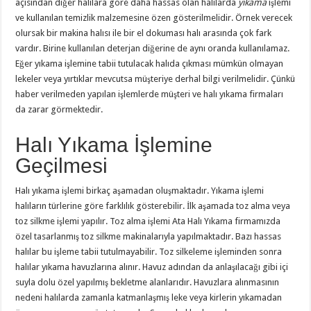
açısından diğer halılara göre daha hassas olan halılarda
yıkama
işlemi
ve kullanılan temizlik malzemesine özen gösterilmelidir. Örnek verecek
olursak bir makina halısı ile bir el dokuması halı arasında çok fark
vardır. Birine kullanılan deterjan diğerine de aynı oranda kullanılamaz.
Eğer yıkama işlemine tabii tutulacak halıda çıkması mümkün olmayan
lekeler veya yırtıklar mevcutsa müşteriye derhal bilgi verilmelidir. Çünkü
haber verilmeden yapılan işlemlerde müşteri ve halı yıkama firmaları
da zarar görmektedir.
Halı Yıkama İşlemine
Geçilmesi
Halı yıkama işlemi birkaç aşamadan oluşmaktadır. Yıkama işlemi
halıların türlerine göre farklılık gösterebilir. İlk aşamada toz alma veya
toz silkme işlemi yapılır. Toz alma işlemi Ata Halı Yıkama firmamızda
özel tasarlanmış toz silkme makinalarıyla yapılmaktadır. Bazı hassas
halılar bu işleme tabii tutulmayabilir. Toz silkeleme işleminden sonra
halılar yıkama havuzlarına alınır. Havuz adından da anlaşılacağı gibi içi
suyla dolu özel yapılmış bekletme alanlarıdır. Havuzlara alınmasının
nedeni halılarda zamanla katmanlaşmış leke veya kirlerin yıkamadan