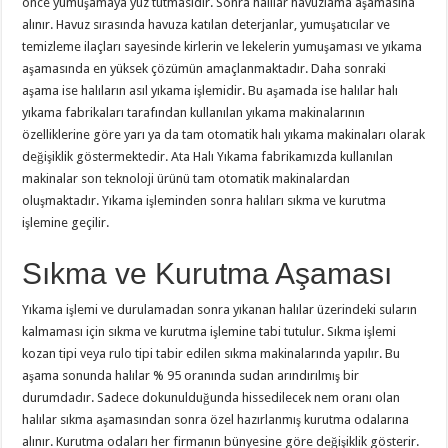
önce yumuşamaya yüz tutmasıdır. Sonra halılar havuzlama aşamasına
alınır. Havuz sırasında havuza katılan deterjanlar, yumuşatıcılar ve
temizleme ilaçları sayesinde kirlerin ve lekelerin yumuşaması ve yıkama
aşamasında en yüksek çözümün amaçlanmaktadır. Daha sonraki
aşama ise halıların asıl yıkama işlemidir. Bu aşamada ise halılar halı
yıkama fabrikaları tarafından kullanılan yıkama makinalarının
özelliklerine göre yarı ya da tam otomatik halı yıkama makinaları olarak
değişiklik göstermektedir. Ata Halı Yıkama fabrikamızda kullanılan
makinalar son teknoloji ürünü tam otomatik makinalardan
oluşmaktadır. Yıkama işleminden sonra halıları sıkma ve kurutma
işlemine geçilir.
Sıkma ve Kurutma Aşaması
Yıkama işlemi ve durulamadan sonra yıkanan halılar üzerindeki suların
kalmaması için sıkma ve kurutma işlemine tabi tutulur. Sıkma işlemi
kozan tipi veya rulo tipi tabir edilen sıkma makinalarında yapılır. Bu
aşama sonunda halılar % 95 oranında sudan arındırılmış bir
durumdadır. Sadece dokunulduğunda hissedilecek nem oranı olan
halılar sıkma aşamasından sonra özel hazırlanmış kurutma odalarına
alınır. Kurutma odaları her firmanın bünyesine göre değişiklik gösterir.