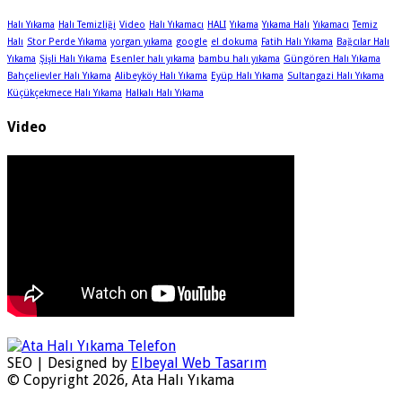
Halı Yıkama
Halı Temizliği
Video
Halı Yıkamacı
HALI
Yıkama
Yıkama Halı
Yıkamacı
Temiz
Halı
Stor Perde Yıkama
yorgan yıkama
google
el dokuma
Fatih Halı Yıkama
Bağcılar Halı
Yıkama
Şişli Halı Yıkama
Esenler halı yıkama
bambu halı yıkama
Güngören Halı Yıkama
Bahçelievler Halı Yıkama
Alibeyköy Halı Yıkama
Eyüp Halı Yıkama
Sultangazi Halı Yıkama
Küçükçekmece Halı Yıkama
Halkalı Halı Yıkama
Video
SEO | Designed by
Elbeyal Web Tasarım
© Copyright 2026, Ata Halı Yıkama