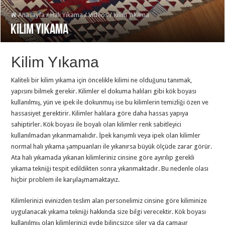
Anasayfa
/
Halı Yıkama
/
Videos
/
Kilim Yıkama
Kilim Yıkama
Kilim Yıkama
Kaliteli bir kilim yıkama için öncelikle kilimi ne olduğunu tanımak,
yapısını bilmek gerekir. Kilimler el dokuma halıları gibi kök boyası
kullanılmış, yün ve ipek ile dokunmuş ise bu kilimlerin temizliği özen ve
hassasiyet gerektirir. Kilimler halılara göre daha hassas yapıya
sahiptirler. Kök boyası ile boyalı olan kilimler renk sabitleyici
kullanılmadan yıkanmamalıdır. İpek karışımlı veya ipek olan kilimler
normal halı yıkama şampuanları ile yıkanırsa büyük ölçüde zarar görür.
Ata halı yıkamada yıkanan kilimleriniz cinsine göre ayırılıp gerekli
yıkama tekniği tespit edildikten sonra yıkanmaktadır. Bu nedenle olası
hiçbir problem ile karşılaşmamaktayız.
Kilimlerinizi evinizden teslim alan personelimiz cinsine göre kiliminize
uygulanacak yıkama tekniği hakkında size bilgi verecektir. Kök boyası
kullanılmış olan kilimlerinizi evde bilinçsizce siler ya da çamaşır