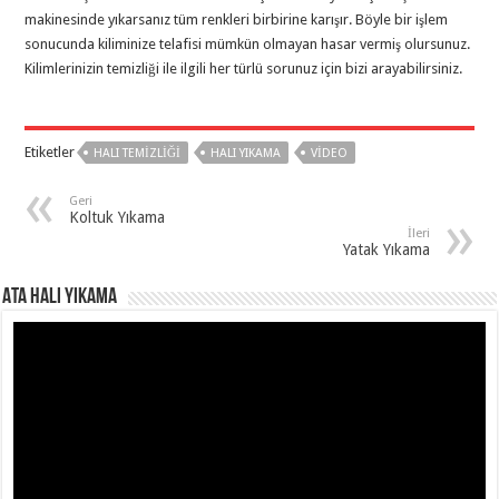
makinesinde yıkarsanız tüm renkleri birbirine karışır. Böyle bir işlem
sonucunda kiliminize telafisi mümkün olmayan hasar vermiş olursunuz.
Kilimlerinizin temizliği ile ilgili her türlü sorunuz için bizi arayabilirsiniz.
Etiketler
HALI TEMIZLIĞI
HALI YIKAMA
VIDEO
Geri
Koltuk Yıkama
İleri
Yatak Yıkama
Ata Halı Yıkama